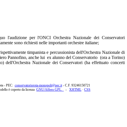
quo l'audizione per l'ONCI Orchestra Nazionale dei Conservatori
amente sono richiesti nelle importanti orchestre italiane;
ispettivamente timpanista e percussionista dell'Orchestra Nazionale di
iero Pannofino, anche lui ex alunno del Conservatorio (ora a Torino)
o) dell'Orchestra Nazionale dei Conservatori (ha effettuato concerti
ota - PEC:
conservatoriorota-monopoli@pec.it
- C.F.
93246150721
modello è coperto da licenza
GNU/Affero GPL.
-
XHTML
·
CSS