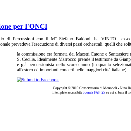
ne per l'ONCI
riennio di Percussioni con il M° Stefano Baldoni, ha VINTO ex-e
ale prevedeva l'esecuzione di diversi passi orchestrali, quelli che solit
la commissione era formata dai Maestri Catone e Santarsiere r
S. Cecilia. Idealmente Marrocco prende il testimone da Gianp
e già percussionista nello scorso anno (in quanto selezionat
all'estero ed importanti concerti nelle maggiori città italiane).
Copyright © 2010 Conservatorio di Monopoli - Nino R
Il template accessibile
Joomla FAP·25
su cui si basa il 