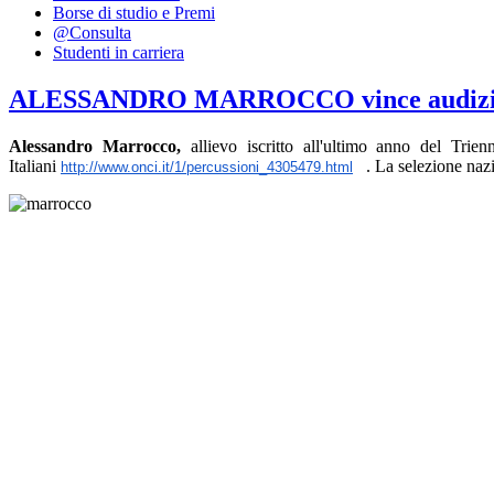
Borse di studio e Premi
@Consulta
Studenti in carriera
ALESSANDRO MARROCCO vince audizio
Alessandro Marrocco,
allievo iscritto all'ultimo anno del T
Italiani
. La selezione nazion
http://www.onci.it/1/percussioni_4305479.html