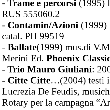
- Trame e percorsi
(1995)
RUS 555060.2
- Contamin/Azioni
(1999) 
catal. PH 99519
- Ballate
(1999) mus.di V.Mas
Merini Ed.
Phoenix Classi
- Trio Mauro Giuliani
: 20
- Citte Citte
…(2004) testi i
Lucrezia De Feudis, musich
Rotary per la campagna “Ant