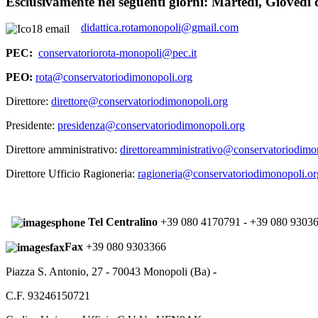
Esclusivamente nei seguenti giorni:
Martedì, Giovedì d
didattica.rotamonopoli@gmail.com
PEC:
conservatoriorota-monopoli@pec.it
PEO:
rota@conservatoriodimonopoli.org
Direttore:
direttore@conservatoriodimonopoli.org
Presidente:
presidenza@conservatoriodimonopoli.org
Direttore amministrativo:
direttoreamministrativo@conservatoriodimo
Direttore Ufficio Ragioneria:
ragioneria@conservatoriodimonopoli.or
Tel Centralino
+39 080 4170791 - +39 080 9303
Fax
+39 080 9303366
Piazza S. Antonio, 27 - 70043 Monopoli (Ba)
-
C.F. 93246150721