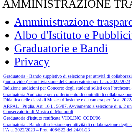
AMMINISTRAZIONE TR
Amministrazione traspar
Albo d'Istituto e Pubblici
Graduatorie e Bandi
Privacy
Graduatoria - Bando suppletivo di selezione per attività di collaborazi
(audio-video) e archiviazione del Conservatorio per l’a.a. 2022/2023
Indizione audizioni per Concerto degli studenti solisti con l’orchest
Graduatoria Audizione per conferimento di contratti di collaborazione 
Didattica nelle classi di Musica d’insieme e da camera per l’a.a. 202
ARPAL - Puglia. Art. 16 L. 56/87. Avviamento a selezione di n. 2 unit
Conservatorio di Musica di Monopoli
Graduatoria d'istituto rettificata VIOLINO CODI/06
Graduatoria - Bando di selezione per attività di collaborazione degli 
l’A.a. 2022/2023 – Prot. 406/S22 del 24/01/23